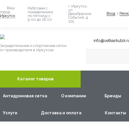
г. Иркутск,
Ваш
Работаем с
ул.
понедельника
город:
Вход
|
Реги
Декабрьских
по пятницу с
Иркутск
Событий, д.
9:00 до 18:00
125
info@setkairkutsk.r
Заградительные и спортивные сетки
от производителя в Иркутске
Каталог товаров
Антидроновая сетка
О компании
Бренды
Услуги
Доставка и оплата
Контакты