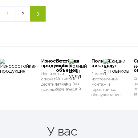
1
2
3
Износостойкая
Поставки
Полный
С
продукция
любых
цикл услуг
д
объемов
о
Наши сетки
Замеры,
Оптом и в
С
служат
изготовление,
розницу без
ц
десятилетиями
монтаж и
ограничений
о
при любой погоде
гарантийное
за
обслуживание
У вас