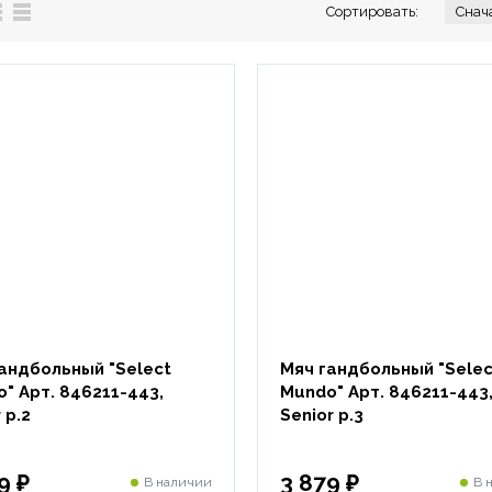
Сортировать:
андбольный "Select
Мяч гандбольный "Selec
" Арт. 846211-443,
Mundo" Арт. 846211-443
 р.2
Senior р.3
9 ₽
3 879 ₽
В наличии
В 