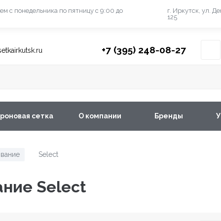
ем с понедельника
по пятницу с 9:00 до
г. Иркутск, ул. Д
125
+7 (395) 248-08-27
etkairkutsk.ru
роновая сетка
О компании
Бренды
У
вание
Select
/
ние Select