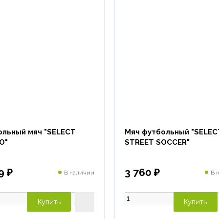
ольный мяч "SELECT
Мяч футбольный "SELEC
O"
STREET SOCCER"
9 ₽
3 760 ₽
В наличии
В 
Купить
Купить