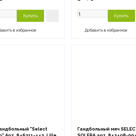
Купить
Купить
андбольный "Select
Гандбольный мяч SELEC
" Арт. 846211-443, Lille
SOLERA арт. 843408-994