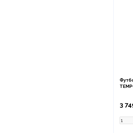
Футб
TEMP
3 74