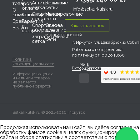
Антидроновая
Защитные
товаров
и
сетка
сетки
оплата
info@setkairkutsk.ru
О
Спортивная
Маскировочные
компании
Контакты
сетка
сети
Бренды
Гарантия
Спортивное
Основа
и
Услуги
оборудование
для
возврат
маскировочной
Заградительная
сети
сетка
г. Иркутск, ул. Декабрьских Событи
Работаем с понедельника
по пятницу с 9:00 до 18:00
Политика
конфиденциальности
Мы в
Вход
|
Регистрация
соцсетях:
Информация о ценах
и наличии товаров
не является
публичной офертой
SetkaIrkutsk.ru © 2021-2026, Иркутск
Продолжая использовать наш сайт, вы даёте согласие на
обработку файлов cookie в целях функционирования
сайта и сбора статистики в соответствии с
политикой