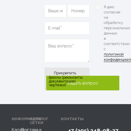
Я даю
согласие
на
обработку
персональных
данных
в
соответствии
с
политикой
конфиденциал
Прикрепить
файлы (реквизиты,
документацию,
чертежи)
ИНФОРМАЦИЯ
КАТАЛОГ
КОНТАКТЫ
СЕТКИ
Каталог
Доставка
+7 (395) 248-08-27