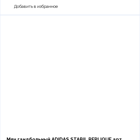
Мяч гандбольный ADIDAS STABIL REPLIQUE арт.