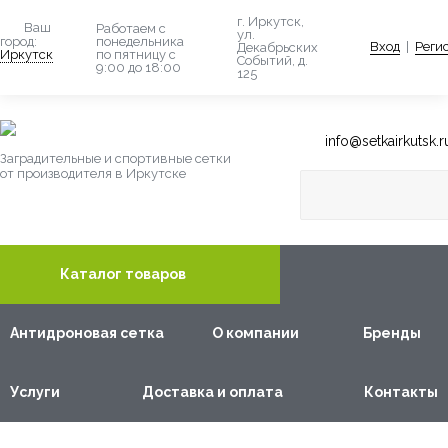
г. Иркутск,
Ваш
Работаем с
ул.
понедельника
город:
Вход
|
Реги
Декабрьских
по пятницу с
Иркутск
Событий, д.
9:00 до 18:00
125
info@setkairkutsk.r
Заградительные и спортивные сетки
от производителя в Иркутске
Каталог товаров
Антидроновая сетка
О компании
Бренды
Услуги
Доставка и оплата
Контакты