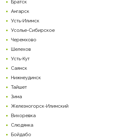
Братск
Ангарск
Усть-Илимск
Усолье-Сибирское
Черемхово
Шелехов
Усть-Кут
Саянск
Нижнеудинск
Тайшет
Зима
Железногорск-Илимский
Вихоревка
Слюдянка
Бойдабо