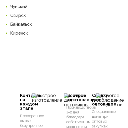
Чунский
Свирск
Байкальск
Киренск
Контроль
Быстрое
Скидки
на
изготовление
для
каждом
оптовиков
Производство за
этапе
Специальные
1–2 дня
Проверенное
цены при
благодаря
сырье,
оптовых
собственным
безупречное
закупках
мощностям