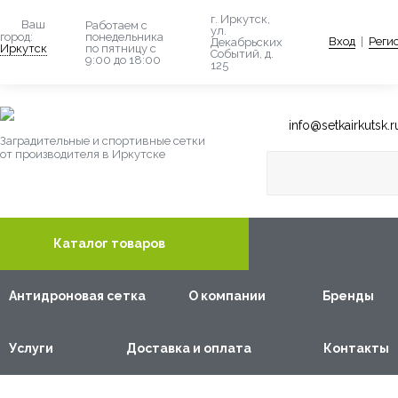
г. Иркутск,
Ваш
Работаем с
ул.
понедельника
город:
Вход
|
Реги
Декабрьских
по пятницу с
Иркутск
Событий, д.
9:00 до 18:00
125
info@setkairkutsk.r
Заградительные и спортивные сетки
от производителя в Иркутске
Каталог товаров
Антидроновая сетка
О компании
Бренды
Услуги
Доставка и оплата
Контакты