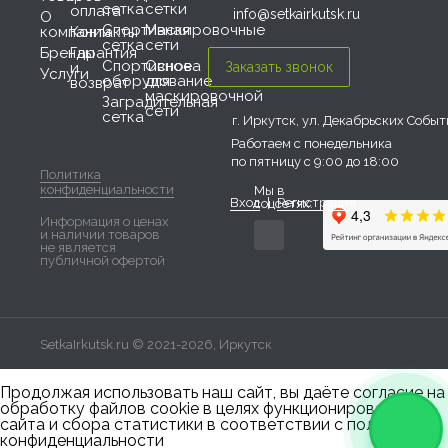
сетка
сетки
оплата
info@setkairkutsk.ru
О
Спортивная
Маскировочные
компании
Контакты
сетка
сети
Бренды
Гарантия
Спортивное
Основа
и
Услуги
оборудование
для
возврат
маскировочной
Заградительная
сети
сетка
г. Иркутск, ул. Декабрьских Событи
Работаем с понедельника
по пятницу с 9:00 до 18:00
Политика
конфиденциальности
Мы в
Вход
|
Регистрация
соцсетях:
Информация о ценах
и наличии товаров
не является
публичной офертой
SetkaIrkutsk.ru © 2021-2026, Иркутск
Продолжая использовать наш сайт, вы даёте согласие на
обработку файлов cookie в целях функционирования
сайта и сбора статистики в соответствии с
политикой
конфиденциальности