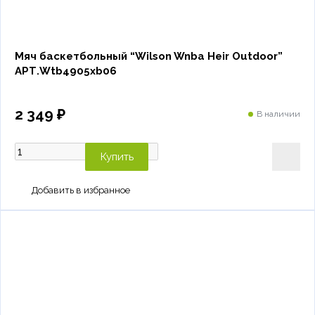
Мяч баскетбольный “Wilson Wnba Heir Outdoor”
АРТ.Wtb4905xb06
2 349 ₽
В наличии
Купить