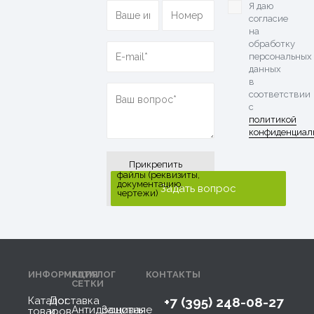
Я даю
согласие
на
обработку
персональных
данных
в
соответствии
с
политикой
конфиденциал
Прикрепить
файлы (реквизиты,
документацию,
чертежи)
ИНФОРМАЦИЯ
КАТАЛОГ
КОНТАКТЫ
СЕТКИ
Каталог
Доставка
+7 (395) 248-08-27
Антидроновая
Защитные
товаров
и