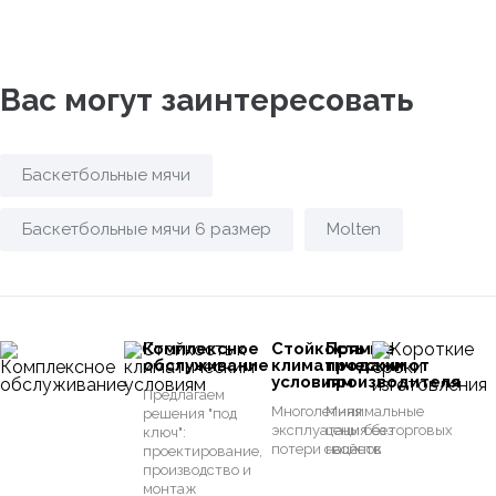
Вас могут заинтересовать
Баскетбольные мячи
Баскетбольные мячи 6 размер
Molten
Комплексное
Стойкость к
Прямые
обслуживание
климатическим
продажи от
условиям
производителя
Предлагаем
Многолетняя
Минимальные
решения "под
эксплуатация без
цены без торговых
ключ":
потери свойств
наценок
проектирование,
производство и
монтаж