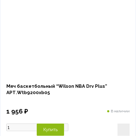
Мяч баскетбольный “Wilson NBA Drv Plus”
АРТ.Wtb9200xb05
1 956 ₽
В наличии
Купить