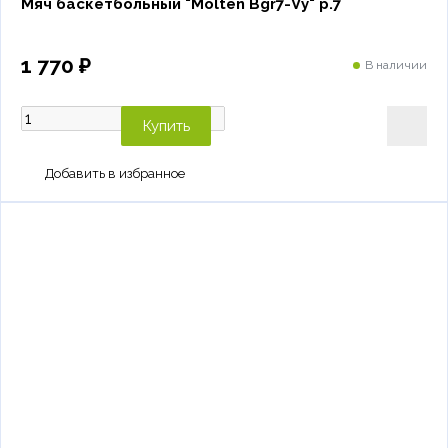
Мяч баскетбольный "Molten Bgr7-Vy" р.7
1 770 ₽
В наличии
Купить