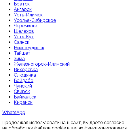
Братск
Ангарск
Усть-Илимск
Усолье-Сибирское
Черемхово
Шелехов
Усть-Кут
Саянск
Нижнеудинск
Тайшет
Зима
Железногорск-Илимский
Вихоревка
Слюдянка
Бойдабо
Чунский
Свирск
Байкальск
Киренск
WhatsApp
Продолжая использовать наш сайт, вы даёте согласие
на обработку файлов cookie в целях функционирования