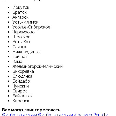
Иркутск
Братск
Ангарск
Усть-Илимск
Усолье-Сибирское
Черемхово
Шелехов
Усть-Кут
Саянск
Нижнеудинск
Тайшет
Зима
Железногорск-Илимский
Вихоревка
Слюдянка
Бойдабо
Чунский
Свирск
Байкальск
Киренск
Вас могут заинтересовать
Футбольные мячи
Футбольные мячи 4 размер
Penalty