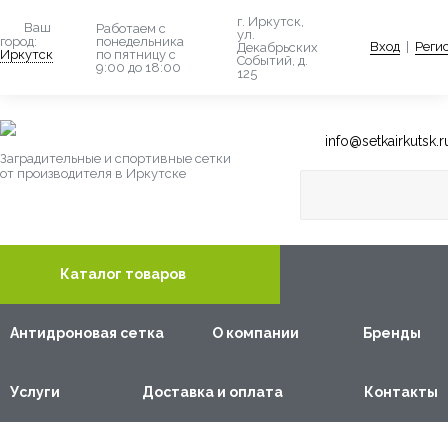
г. Иркутск,
Ваш
Работаем с
ул.
понедельника
город:
Вход
|
Реги
Декабрьских
по пятницу с
Иркутск
Событий, д.
9:00 до 18:00
125
info@setkairkutsk.r
Заградительные и спортивные сетки
от производителя в Иркутске
Каталог товаров
Антидроновая сетка
О компании
Бренды
Услуги
Доставка и оплата
Контакты