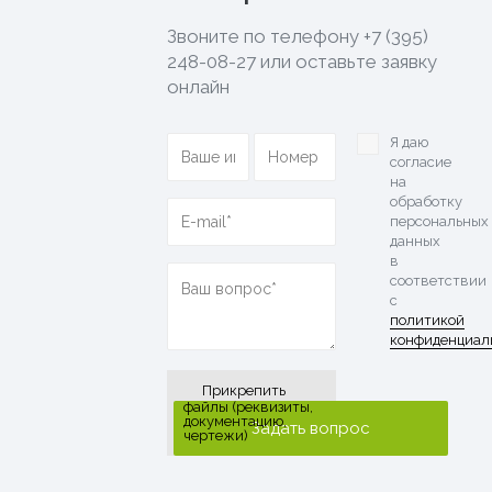
Звоните по телефону
+7 (395)
248-08-27
или оставьте заявку
онлайн
Я даю
согласие
на
обработку
персональных
данных
в
соответствии
с
политикой
конфиденциал
Прикрепить
файлы (реквизиты,
документацию,
чертежи)