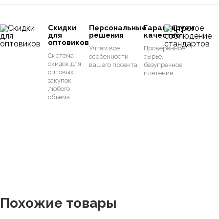
Скидки
Персональные
Гарантируем
для
решения
качество
оптовиков
Учтем все
Проверенное
Система
особенности
сырье,
скидок для
вашего проекта
безупречное
оптовых
плетение
закупок
любого
объёма
Похожие товары