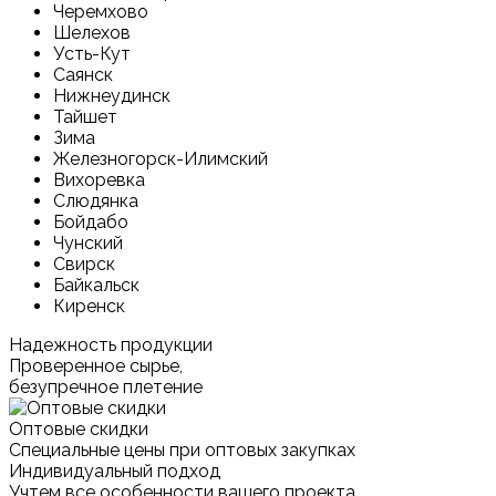
Черемхово
Шелехов
Усть-Кут
Саянск
Нижнеудинск
Тайшет
Зима
Железногорск-Илимский
Вихоревка
Слюдянка
Бойдабо
Чунский
Свирск
Байкальск
Киренск
Надежность продукции
Проверенное сырье,
безупречное плетение
Оптовые скидки
Специальные цены при оптовых закупках
Индивидуальный подход
Учтем все особенности вашего проекта