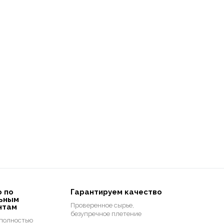
о по
Гарантируем качество
ьным
Проверенное сырье,
нтам
безупречное плетение
 полностью