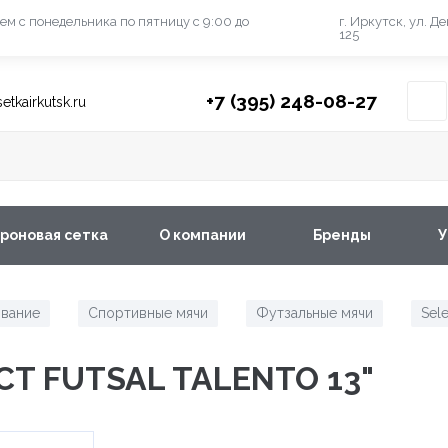
ем с понедельника
по пятницу с 9:00 до
г. Иркутск, ул. Д
125
+7 (395) 248-08-27
etkairkutsk.ru
роновая сетка
О компании
Бренды
У
вание
Спортивные мячи
Футзальные мячи
Sele
/
/
/
CT FUTSAL TALENTO 13"