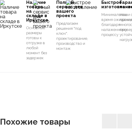
Наличие
Полный
Быстрое
Гара
товара
сервис для
изготовлени
каче
на
вашего
Минимальное
Наши 
складе в
проекта
Иркутске
время ожидани
прохо
Предлагаем
благодаря
много
Основные
решения "под
налаженному
прове
размеры
ключ":
процессу
устойч
готовы к
проектирование,
нагруз
отгрузке в
производство и
любой
монтаж
момент без
задержек
Похожие товары