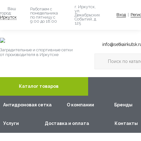
г. Иркутск,
Ваш
Работаем с
ул.
понедельника
город:
Вход
|
Реги
Декабрьских
по пятницу с
Иркутск
Событий, д.
9:00 до 18:00
125
info@setkairkutsk.r
Заградительные и спортивные сетки
от производителя в Иркутске
Каталог товаров
Антидроновая сетка
О компании
Бренды
Услуги
Доставка и оплата
Контакты