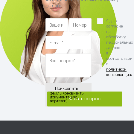
онлайн
Я даю
согласие
на
обработку
персональных
данных
в
соответствии
с
политикой
конфиденциал
Прикрепить
файлы (реквизиты,
документацию,
чертежи)