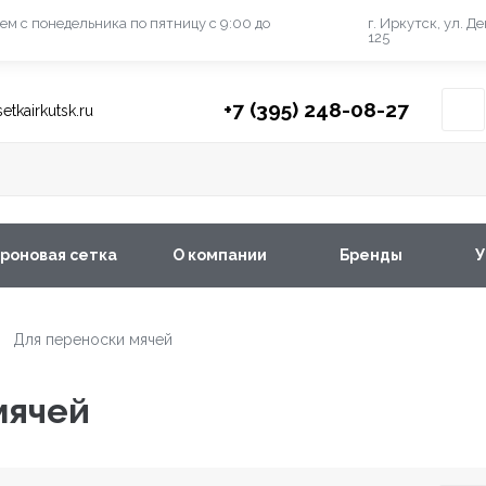
ем с понедельника
по пятницу с 9:00 до
г. Иркутск, ул. Д
125
+7 (395) 248-08-27
etkairkutsk.ru
роновая сетка
О компании
Бренды
У
Для переноски мячей
/
мячей