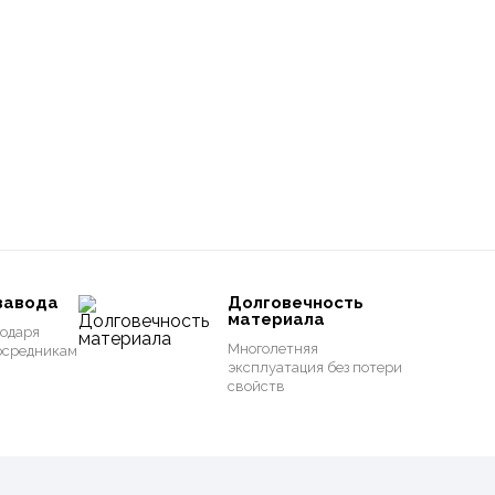
завода
Долговечность
материала
одаря
Многолетняя
осредникам
эксплуатация без потери
свойств