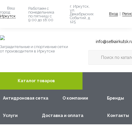
г. Иркутск,
Ваш
Работаем с
ул.
понедельника
город:
Вход
|
Реги
Декабрьских
по пятницу с
Иркутск
Событий, д.
9:00 до 18:00
125
info@setkairkutsk.r
Заградительные и спортивные сетки
от производителя в Иркутске
Каталог товаров
Антидроновая сетка
О компании
Бренды
Услуги
Доставка и оплата
Контакты