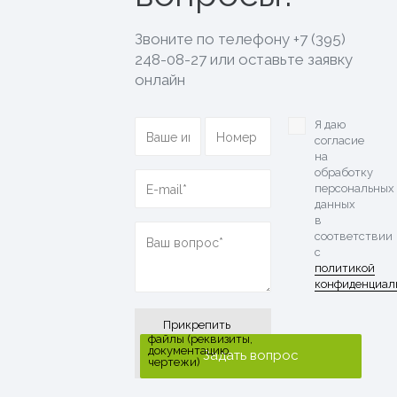
Звоните по телефону
+7 (395)
248-08-27
или оставьте заявку
онлайн
Я даю
согласие
на
обработку
персональных
данных
в
соответствии
с
политикой
конфиденциал
Прикрепить
файлы (реквизиты,
документацию,
чертежи)