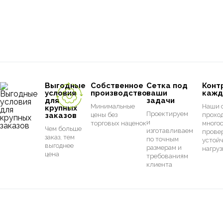
Выгодные
Собственное
Сетка под
Конт
условия
производство
ваши
кажд
для
задачи
Минимальные
Наши 
крупных
Проектируем
заказов
цены без
прохо
и
торговых наценок
много
Чем больше
изготавливаем
прове
заказ, тем
по точным
устойч
выгоднее
размерам и
нагруз
цена
требованиям
клиента