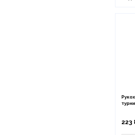
Рукох
турни
223 