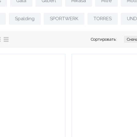
s
Gala
Gilbert
Mikasa
Mitre
Molt
Spalding
SPORTWERK
TORRES
UND
Сортировать: