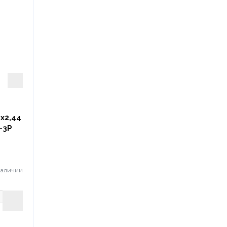
х2,44
-3P
наличии