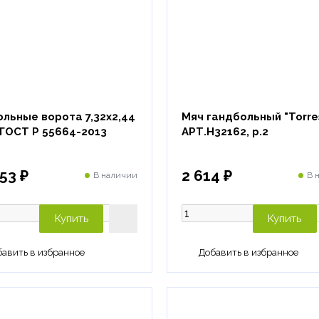
льные ворота 7,32х2,44
Мяч гандбольный "Torre
 ГОСТ Р 55664-2013
АРТ.H32162, р.2
53 ₽
2 614 ₽
В наличии
В 
Купить
Купить