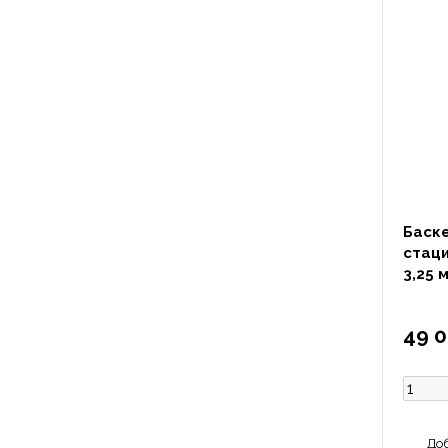
Баск
стац
3,25 
49 0