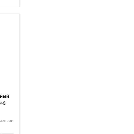
жный
р.5
наличии