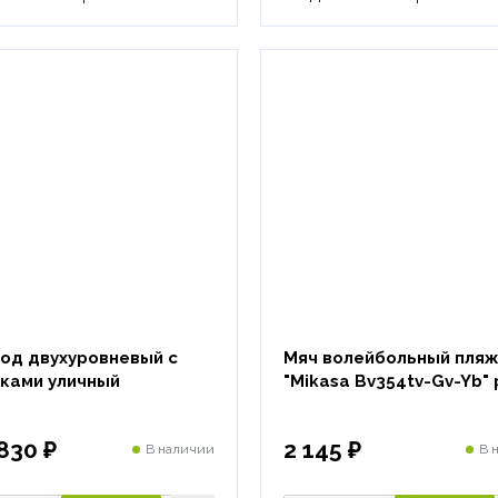
од двухуровневый с
Мяч волейбольный пля
ками уличный
"Mikasa Bv354tv-Gv-Yb" 
830 ₽
2 145 ₽
В наличии
В 