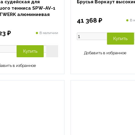
а судейская для
Брусья Воркаут высоки
шого тенниса SPW-AV-1
TWERK алюминиевая
41 368 ₽
В 
23 ₽
В наличии
Купить
Купить