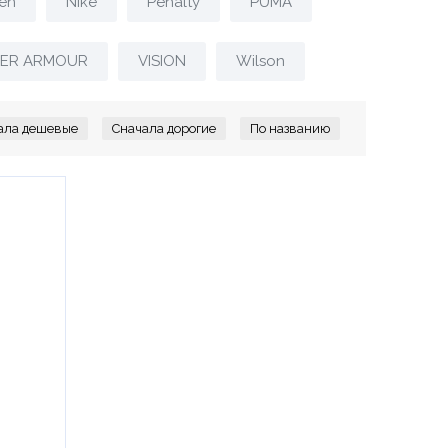
en
Nike
Penalty
PUMA
ER ARMOUR
VISION
Wilson