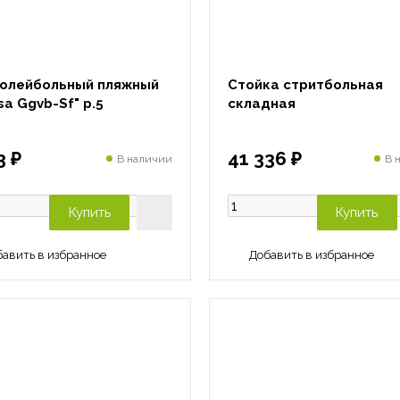
волейбольный пляжный
Стойка стритбольная
sa Ggvb-Sf" р.5
складная
3 ₽
41 336 ₽
В наличии
В 
Купить
Купить