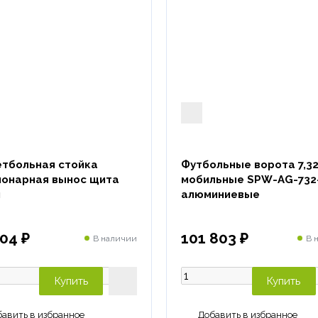
етбольная стойка
Футбольные ворота 7,32
ионарная вынос щита
мобильные SPW-AG-732
м
алюминиевые
04 ₽
101 803 ₽
В наличии
В 
Купить
Купить